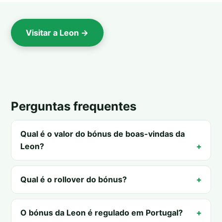
Visitar a Leon →
Perguntas frequentes
Qual é o valor do bónus de boas-vindas da
Leon?
Qual é o rollover do bónus?
O bónus da Leon é regulado em Portugal?