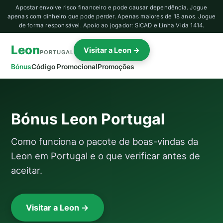
Apostar envolve risco financeiro e pode causar dependência. Jogue
apenas com dinheiro que pode perder. Apenas maiores de 18 anos. Jogue
de forma responsável. Apoio ao jogador: SICAD e Linha Vida 1414.
Leon
Visitar a Leon →
PORTUGAL
Bónus
Código Promocional
Promoções
Bónus Leon Portugal
Como funciona o pacote de boas-vindas da
Leon em Portugal e o que verificar antes de
aceitar.
Visitar a Leon →